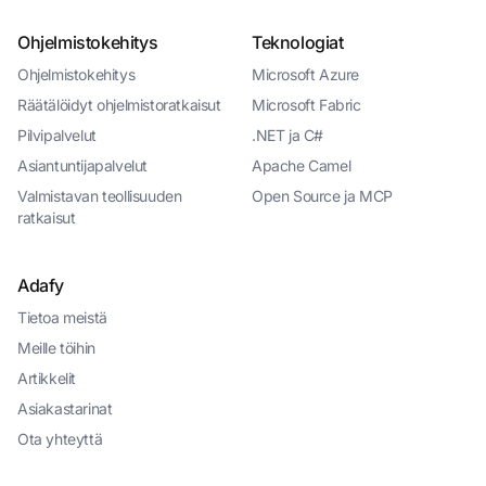
Ohjelmistokehitys
Teknologiat
Ohjelmistokehitys
Microsoft Azure
Räätälöidyt ohjelmistoratkaisut
Microsoft Fabric
Pilvipalvelut
.NET ja C#
Asiantuntijapalvelut
Apache Camel
Valmistavan teollisuuden
Open Source ja MCP
ratkaisut
Adafy
Tietoa meistä
Meille töihin
Artikkelit
Asiakastarinat
Ota yhteyttä