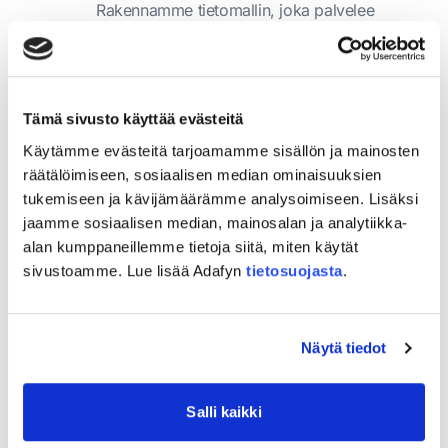
Rakennamme tietomallin, joka palvelee
raportointia. Lakehouse, semantic model ja
data pipeline -suunnittelu niin, että data
pysyy luotettavana ja ajantasaisena.
Tämä sivusto käyttää evästeitä
Raportointi ja dashboardit
Käytämme evästeitä tarjoamamme sisällön ja mainosten
Power BI -raportit ja dashboardit, jotka
räätälöimiseen, sosiaalisen median ominaisuuksien
vastaavat oikeisiin kysymyksiin. Emme tee
tukemiseen ja kävijämäärämme analysoimiseen. Lisäksi
raportteja raporttien vuoksi, vaan
jaamme sosiaalisen median, mainosalan ja analytiikka-
mittaamme sitä mikä oikeasti ohjaa
alan kumppaneillemme tietoja siitä, miten käytät
päätöksentekoa.
sivustoamme. Lue lisää Adafyn
tietosuojasta
.
Näytä tiedot
Salli kaikki