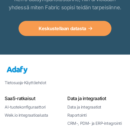
yhdessä miten Fabric sopisi teidän tarpeisiinne.
Keskustellaan datasta
Tietosuoja
·
Käyttöehdot
SaaS-ratkaisut
Data ja integraatiot
AI-tuotekonfiguraattori
Data ja integraatiot
Weik.io integraatioalusta
Raportointi
CRM-, PDM- ja ERP-integrointi