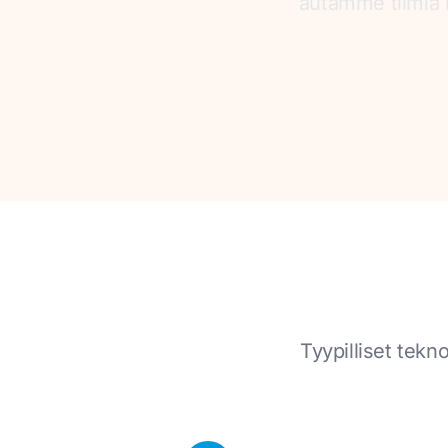
autamme tiimiä 
Tyypilliset tekn