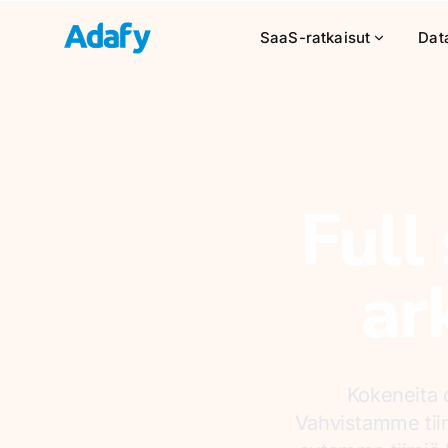
SaaS-ratkaisut
Data
Full
ar
Kokeneita o
Vahvistamme tiim