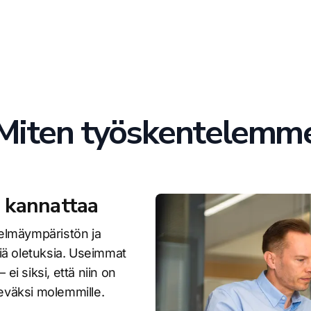
Miten työskentelemm
 kannattaa
elmäympäristön ja
iä oletuksia. Useimmat
 siksi, että niin on
keväksi molemmille.