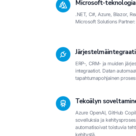
Microsoft-teknologia
.NET, C#, Azure, Blazor, Re
Microsoft Solutions Partner:
Järjestelmäintegraat
ERP-, CRM- ja muiden järjes
integraatiot. Datan automaatt
tapahtumapohjainen proses
Tekoälyn soveltamin
Azure OpenAI, GitHub Copi
sovelluksia ja kehitysproses
automatisoivat toistuvia teh
kehitystä.