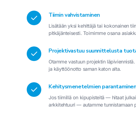
Tiimin vahvistaminen
Lisätään yksi kehittäjä tai kokonainen tiim
pitkäjänteisesti. Toimimme osana asiakkaan
Projektivastuu suunnittelusta tuo
Otamme vastuun projektin läpiviennistä. A
ja käyttöönotto saman katon alta.
Kehitysmenetelmien parantamine
Jos tiimillä on kipupisteitä — hitaat julka
arkkitehtuuri — autamme tunnistamaan p