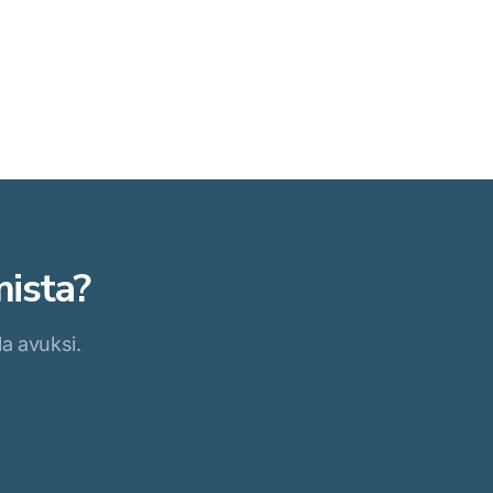
mista?
la avuksi.