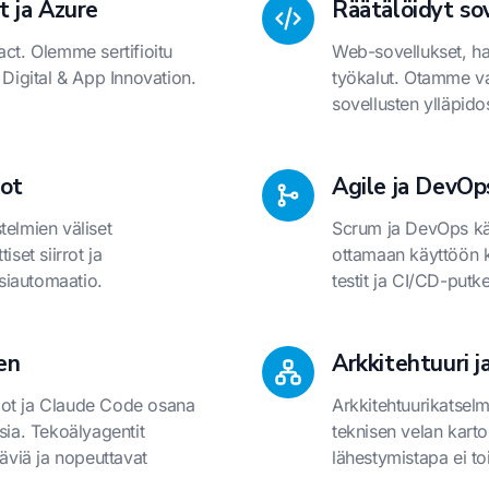
t ja Azure
Räätälöidyt sov
act. Olemme sertifioitu
Web-sovellukset, hall
 Digital & App Innovation.
työkalut. Otamme v
sovellusten ylläpido
iot
Agile ja DevOp
telmien väliset
Scrum ja DevOps kä
iset siirrot ja
ottamaan käyttöön k
siautomaatio.
testit ja CI/CD-putke
en
Arkkitehtuuri j
lot ja Claude Code osana
Arkkitehtuurikatselm
sia. Tekoälyagentit
teknisen velan kart
täviä ja nopeuttavat
lähestymistapa ei to