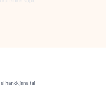
ulloinkin sopii.
alihankkijana tai