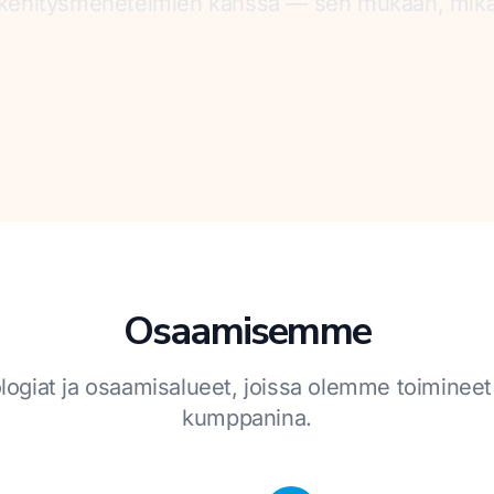
kehitysmenetelmien kanssa — sen mukaan, mikä k
Osaamisemme
ologiat ja osaamisalueet, joissa olemme toimineet 
kumppanina.