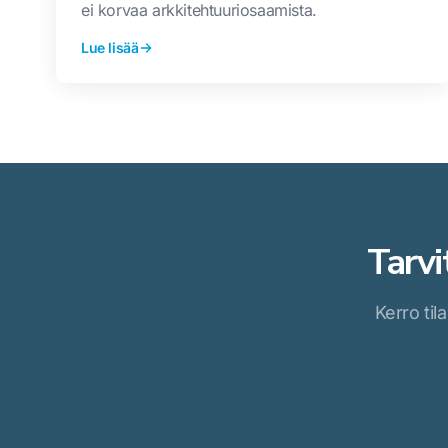
ei korvaa arkkitehtuuriosaamista.
Lue lisää
Tarvi
Kerro til