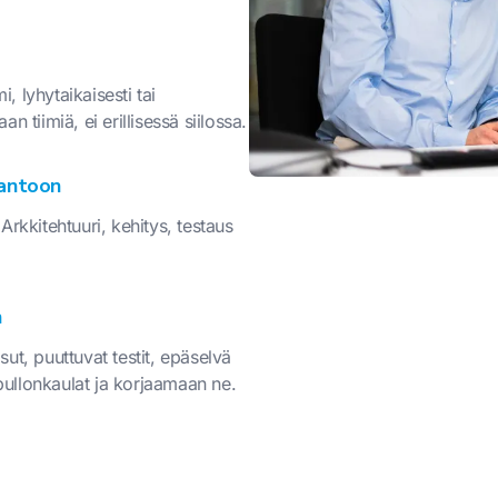
i, lyhytaikaisesti tai
 tiimiä, ei erillisessä siilossa.
tantoon
rkkitehtuuri, kehitys, testaus
n
isut, puuttuvat testit, epäselvä
ullonkaulat ja korjaamaan ne.