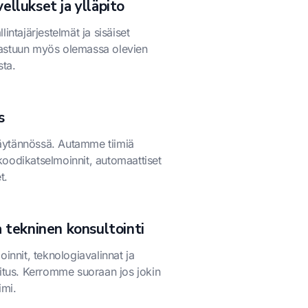
ellukset ja ylläpito
intajärjestelmät ja sisäiset
astuun myös olemassa olevien
sta.
s
ytännössä. Autamme tiimiä
oodikatselmoinnit, automaattiset
t.
a tekninen konsultointi
oinnit, teknologiavalinnat ja
oitus. Kerromme suoraan jos jokin
imi.