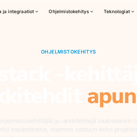
 ja integraatiot
Ohjelmistokehitys
Teknologiat
OHJELMISTOKEHITYS
 stack -kehittäj
kkitehdit
apun
hjelmistokehittäjiä ja -arkkitehtejä vaativaankin
isi kapasiteettia, otamme vastuun koko projektin 