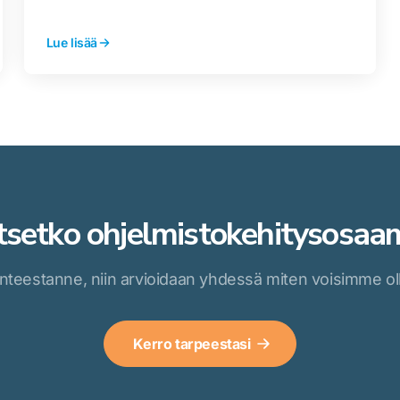
Lue lisää
tsetko ohjelmistokehitysosaa
anteestanne, niin arvioidaan yhdessä miten voisimme ol
Kerro tarpeestasi