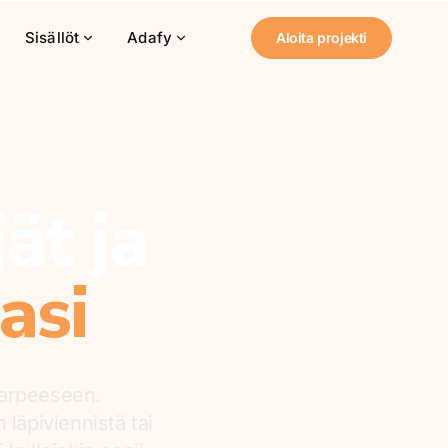
Sisällöt
Adafy
Aloita projekti
ät ja
asi
 tarpeeseen.
läpiviennistä tai