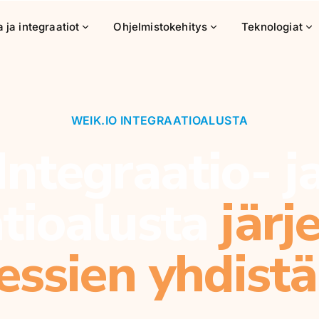
 ja integraatiot
Ohjelmistokehitys
Teknologiat
WEIK.IO INTEGRAATIOALUSTA
Integraatio- j
tioalusta
järj
sessien yhdist