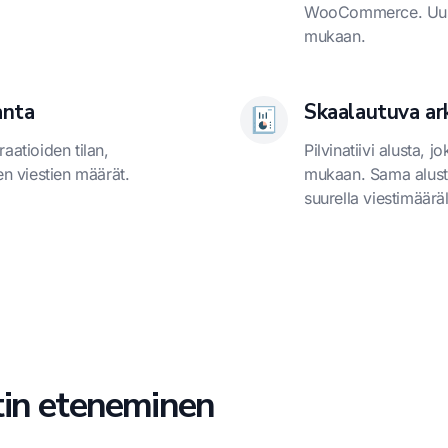
WooCommerce. Uusia
mukaan.
anta
Skaalautuva ar
raatioiden tilan,
Pilvinatiivi alusta, 
jen viestien määrät.
mukaan. Sama alusta 
.
suurella viestimääräl
tin eteneminen