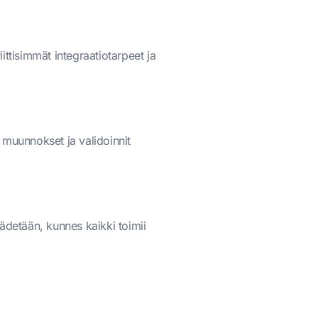
riittisimmät integraatiotarpeet ja
n muunnokset ja validoinnit
äädetään, kunnes kaikki toimii