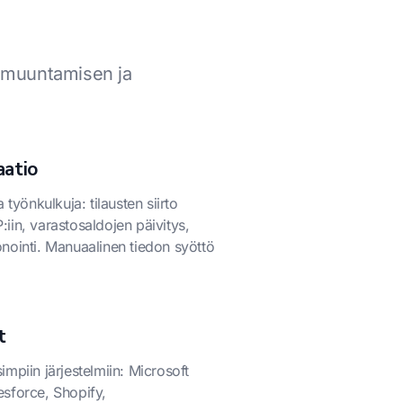
n muuntamisen ja
aatio
 työnkulkuja: tilausten siirto
iin, varastosaldojen päivitys,
nointi. Manuaalinen tiedon syöttö
t
isimpiin järjestelmiin: Microsoft
sforce, Shopify,