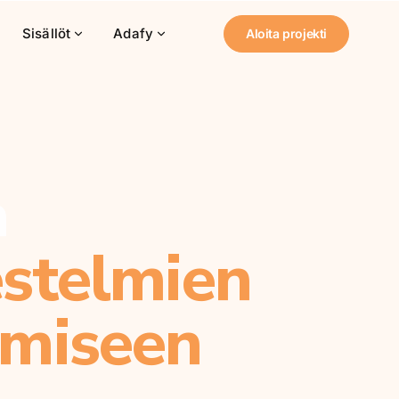
Sisällöt
Adafy
Aloita projekti
a
estelmien
ämiseen