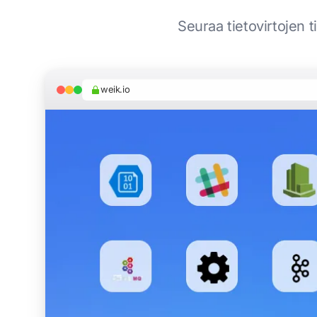
Seuraa tietovirtojen t
weik.io