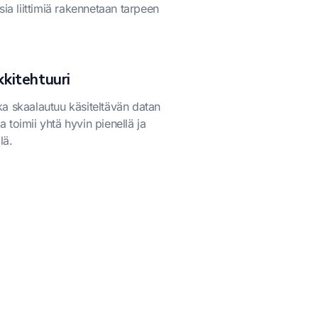
 liittimiä rakennetaan tarpeen
kkitehtuuri
joka skaalautuu käsiteltävän datan
toimii yhtä hyvin pienellä ja
lä.