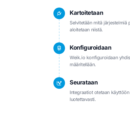
Kartoitetaan
Selvitetään mitä järjestelmiä p
aloitetaan niistä.
Konfiguroidaan
Weik.io konfiguroidaan yhdist
määritellään.
Seurataan
Integraatiot otetaan käyttöön
luotettavasti.