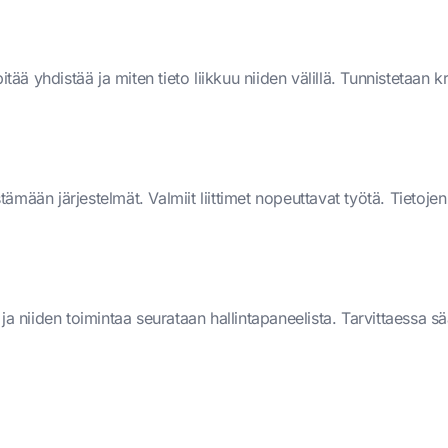
itää yhdistää ja miten tieto liikkuu niiden välillä. Tunnistetaan k
ämään järjestelmät. Valmiit liittimet nopeuttavat työtä. Tietoje
 ja niiden toimintaa seurataan hallintapaneelista. Tarvittaessa s