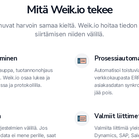
Mitä Weik.io tekee
huvat harvoin samaa kieltä. Weik.io hoitaa tiedo
siirtämisen niiden välillä.
äminen
Prosessiautom
auppa, tuotannonohjaus
Automatisoi toistuvia
a. Weik.io osaa lukea ja
verkkokaupasta ERP:
ssa ja protokollilla.
asiakasdatan synkro
jää pois.
a
Valmiit liittime
jestelmien välillä. Jos
Valmiita liittimiä yle
 data ei mene perille, saat
Dynamics, SAP, Sale