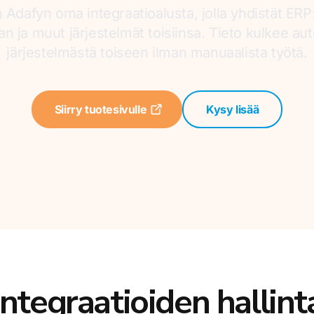
 Adafyn oma integraatioalusta, jolla yhdistät ER
 ja muut järjestelmät toisiinsa. Tieto kulkee au
järjestelmästä toiseen ilman manuaalista työtä.
Siirry tuotesivulle
Kysy lisää
Integraatioiden hallint