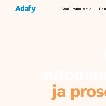
SaaS-ratkaisut
Data
automaa
ja pro